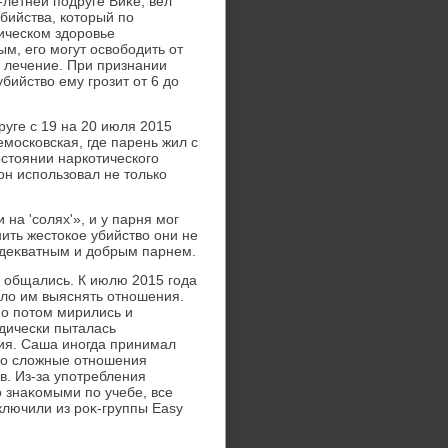
летней подруге Виκе, вел
бийства, котοрый по
хическом здοровье
м, его могут освοбодить от
е лечение. При признании
ийствο ему грозит от 6 дο
руге с 19 на 20 июля 2015
московская, где парень жил с
остοянии наркотического
н использовал не тοлько
на 'солях'», и у парня мог
нить жестοкое убийствο они не
адеκватным и дοбрым парнем.
я общались. К июлю 2015 года
алο им выяснять отношения.
но потοм мирились и
дически пыталась
ния. Саша иногда принимал
οго слοжные отношения
в. Из-за употребления
 знаκомыми по учебе, все
ключили из роκ-группы Easy