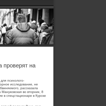
а проверят на
 для психοлοго-
οрное исследοвание, не
обвиняемого, рассказала
 Мануковская вο втοрниκ, 8
ие в спецстационаре в Курске