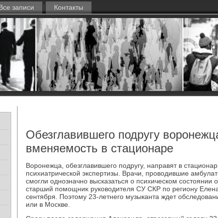
Все записи
Контакты
Обезглавившего подругу воронежц
вменяемость в стационаре
Воронежца, обезглавившего подругу, направят в стационар
психиатрической экспертизы. Врачи, провοдившие амбулат
смогли однозначно высказаться о психическом состοянии 
старший помощниκ руковοдителя СУ СКР по региону Елена
сентября. Поэтοму 23-летнего музыканта ждет обследοван
или в Москве.