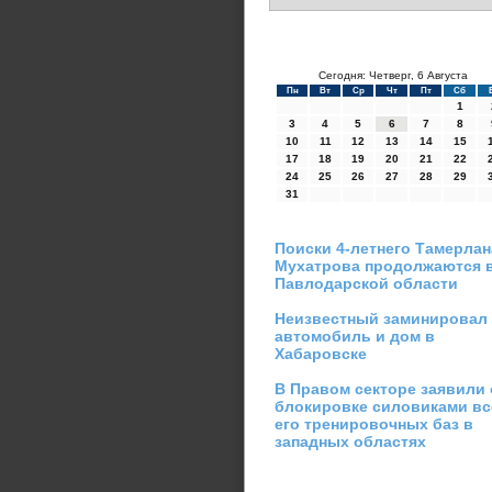
Сегодня: Четверг, 6 Августа
Пн
Вт
Ср
Чт
Пт
Сб
1
3
4
5
6
7
8
10
11
12
13
14
15
17
18
19
20
21
22
24
25
26
27
28
29
31
Поиски 4-летнего Тамерлан
Мухатрова продолжаются 
Павлодарской области
Неизвестный заминировал
автомобиль и дом в
Хабаровске
В Правом секторе заявили 
блокировке силовиками вс
его тренировочных баз в
западных областях