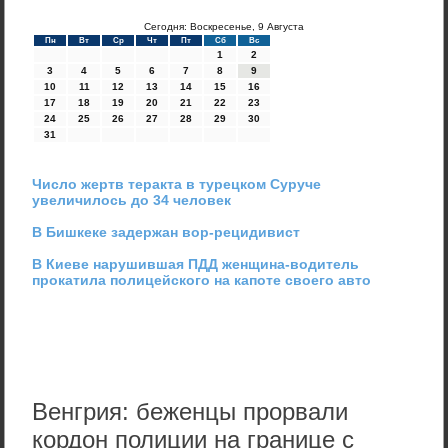
Сегодня: Воскресенье, 9 Августа
Пн
Вт
Ср
Чт
Пт
Сб
Вс
1
2
3
4
5
6
7
8
9
10
11
12
13
14
15
16
17
18
19
20
21
22
23
24
25
26
27
28
29
30
31
Число жертв теракта в турецком Суруче
увеличилось до 34 человек
В Бишкеке задержан вор-рецидивист
В Киеве нарушившая ПДД женщина-водитель
прокатила полицейского на капоте своего авто
Венгрия: беженцы прорвали
кордон полиции на границе с