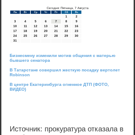
Сегодня: Пятница, 7 Августа
Пн
Вт
Ср
Чт
Пт
Сб
Вс
1
2
3
4
5
6
7
8
9
10
11
12
13
14
15
16
17
18
19
20
21
22
23
24
25
26
27
28
29
30
31
Бизнесмену изменили мотив общения с матерью
бывшего сенатора
В Татарстане совершил жесткую посадку вертолет
Robinson
В центре Екатеринбурга огненное ДТП (ФОТО,
ВИДЕО)
Источник: прокуратура отказала в