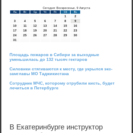
Сегодня: Воскресенье, 9 Августа
Пн
Вт
Ср
Чт
Пт
Сб
Вс
1
2
3
4
5
6
7
8
9
10
11
12
13
14
15
16
17
18
19
20
21
22
23
24
25
26
27
28
29
30
31
Площадь пожаров в Сибири за выходные
уменьшилась до 132 тысяч гектаров
Силовики стягиваются к месту, где укрылся экс-
замглавы МО Таджикистана
Сотрудник МЧС, которому отрубили кисть, будет
лечиться в Петербурге
В Екатеринбурге инструктор