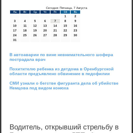
Сегодня: Пятница, 7 Августа
Пн
Вт
Ср
Чт
Пт
Сб
Вс
1
2
3
4
5
6
7
8
9
10
11
12
13
14
15
16
17
18
19
20
21
22
23
24
25
26
27
28
29
30
31
В автоаварии по вине невнимательного шофера
пострадала врач
Похитителю ребенка из детдома в Оренбургской
области предъявлено обвинение в педофилии
СМИ узнали о бегстве фигуранта дела об убийстве
Немцова под видом конюха
Водитель, открывший стрельбу в