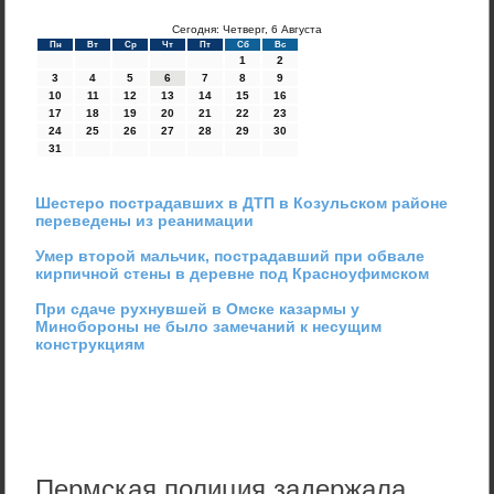
Сегодня: Четверг, 6 Августа
Пн
Вт
Ср
Чт
Пт
Сб
Вс
1
2
3
4
5
6
7
8
9
10
11
12
13
14
15
16
17
18
19
20
21
22
23
24
25
26
27
28
29
30
31
Шестеро пострадавших в ДТП в Козульском районе
переведены из реанимации
Умер второй мальчик, пострадавший при обвале
кирпичной стены в деревне под Красноуфимском
При сдаче рухнувшей в Омске казармы у
Минобороны не было замечаний к несущим
конструкциям
Пермская полиция задержала