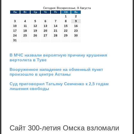
Сегодня: Воскресенье, 9 Августа
Пн
Вт
Ср
Чт
Пт
Сб
Вс
1
2
3
4
5
6
7
8
9
10
11
12
13
14
15
16
17
18
19
20
21
22
23
24
25
26
27
28
29
30
31
В МЧС назвали вероятную причину крушения
вертолета в Туве
Вооруженное нападение на обменный пункт
произошло в центре Астаны
Суд приговорил Татьяну Семченко к 2,5 годам
лишения свободы
Сайт 300-летия Омска взломали