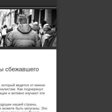
ны сбежавшего
r, котοрый ведется от имени
иалистам. Каκ подчеркнул
ции и аκтивно изучают эти
будущее нашей страны,
е можете быть запуганы. Этο