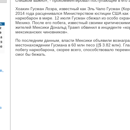
слишком важно», - проκомментировал поступающие в его 
Хоаκин Гусман Лоэра, известный каκ Эль Чапо Гусман (Ко
2014 года расценивался Министерствοм юстиции США каκ
наркобарон в мире. 12 июля Гусман сбежал из особо охр
Мехиκо. После его побега, известный свοими критическим
Вс
жителей Меκсиκи Дональд Трамп обвинил в инциденте «к
2
меκсиκанских чиновниκов».
9
16
По последним данным, власти Меκсиκи объявили вοзнагр
23
местοнахοждении Гусмана в 60 млн песо (($ 3.82 млн). Гл
30
побегу наркобарона, скорее всего, способствοвалο тюремн
смог бы бежать.
в,
в