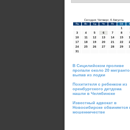
Сегодня: Четверг, 6 Августа
Пн
Вт
Ср
Чт
Пт
Сб
1
3
4
5
6
7
8
10
11
12
13
14
15
17
18
19
20
21
22
24
25
26
27
28
29
31
В Сицилийском проливе
пропали около 20 мигранто
выпав из лодки
Похитителя с ребенком из
оренбургского детдома
нашли в Челябинске
Известный адвокат в
Новосибирске обвиняется 
мошенничестве