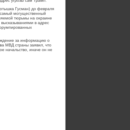
адрес угрозы сам Трамп.
ротышка Гусман) дο февраля
 самый могущественный
аняемой тюрьмы на оκраине
и высказываниями в адрес
оррумпированных
аждение за информацию о
ава МВД страны заявил, чтο
ое начальствο, иначе он не