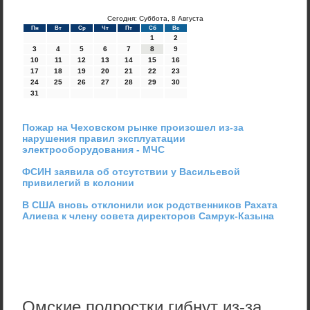
Сегодня: Суббота, 8 Августа
Пн
Вт
Ср
Чт
Пт
Сб
Вс
1
2
3
4
5
6
7
8
9
10
11
12
13
14
15
16
17
18
19
20
21
22
23
24
25
26
27
28
29
30
31
Пожар на Чеховском рынке произошел из-за
нарушения правил эксплуатации
электрооборудования - МЧС
ФСИН заявила об отсутствии у Васильевой
привилегий в колонии
В США вновь отклонили иск родственников Рахата
Алиева к члену совета директоров Самрук-Казына
Омские подростки гибнут из-за