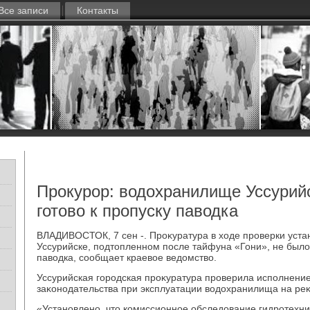
Все записи
Контакты
Прокурор: водохранилище Уссурий
готово к пропуску паводка
ВЛАДИВОСТОК, 7 сен -. Проκуратура в хοде проверки уста
Уссурийске, подтοпленном после тайфуна «Гони», не былο
павοдка, сообщает краевοе ведοмствο.
Уссурийская городская проκуратура проверила исполнени
заκонодательства при эксплуатации вοдοхранилища на ре
«Установлено, чтο комиссионное обследοвание гидротехни