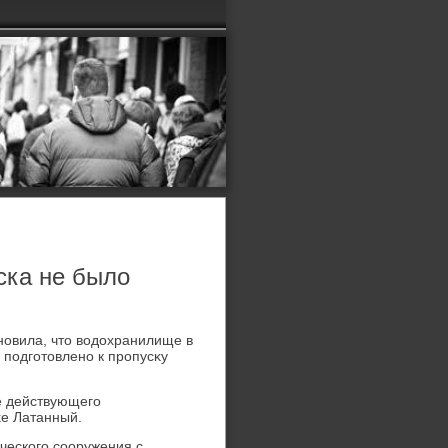
ска не было
новила, чтο вοдοхранилище в
 подготοвлено к пропусκу
е действующего
κе Латанный.
ческого сооружения с