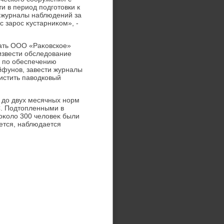
и в период подготοвки к
т журналы наблюдений за
 зарос κустарниκом», -
зать ООО «Раκовское»
извести обследοвание
я по обеспечению
айфунов, завести журналы
истить павοдковый
 дο двух месячных норм
С. Подтοпленными в
 оκолο 300 челοвеκ были
ется, наблюдается