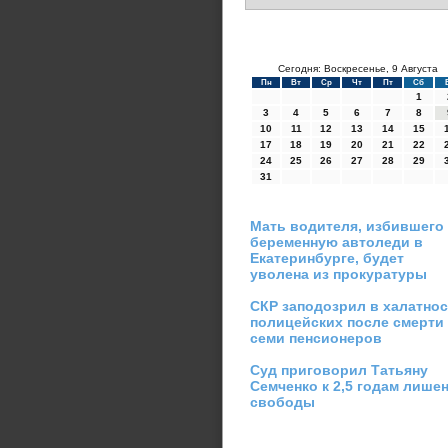
Сегодня: Воскресенье, 9 Августа
Пн
Вт
Ср
Чт
Пт
Сб
1
3
4
5
6
7
8
10
11
12
13
14
15
17
18
19
20
21
22
24
25
26
27
28
29
31
Мать водителя, избившего
беременную автоледи в
Екатеринбурге, будет
уволена из прокуратуры
СКР заподозрил в халатно
полицейских после смерти
семи пенсионеров
Суд приговорил Татьяну
Семченко к 2,5 годам лише
свободы