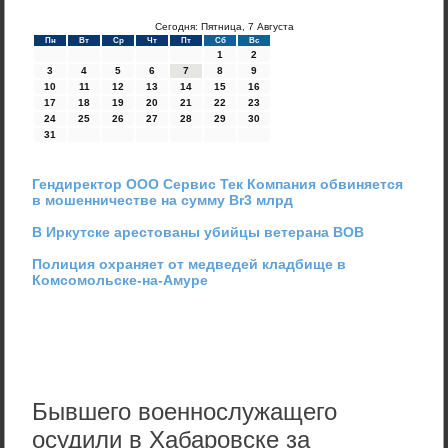
Сегодня: Пятница, 7 Августа
Пн
Вт
Ср
Чт
Пт
Сб
Вс
1
2
3
4
5
6
7
8
9
10
11
12
13
14
15
16
17
18
19
20
21
22
23
24
25
26
27
28
29
30
31
Гендиректор ООО Сервис Тек Компания обвиняется
в мошенничестве на сумму Br3 млрд
В Иркутске арестованы убийцы ветерана ВОВ
Полиция охраняет от медведей кладбище в
Комсомольске-на-Амуре
Бывшего военнослужащего
осудили в Хабаровске за