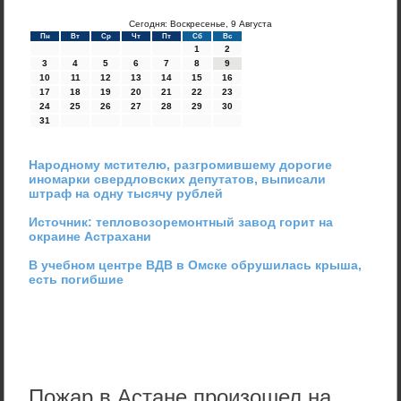
Сегодня: Воскресенье, 9 Августа
Пн
Вт
Ср
Чт
Пт
Сб
Вс
1
2
3
4
5
6
7
8
9
10
11
12
13
14
15
16
17
18
19
20
21
22
23
24
25
26
27
28
29
30
31
Народному мстителю, разгромившему дорогие
иномарки свердловских депутатов, выписали
штраф на одну тысячу рублей
Источник: тепловозоремонтный завод горит на
окраине Астрахани
В учебном центре ВДВ в Омске обрушилась крыша,
есть погибшие
Пожар в Астане произошел на