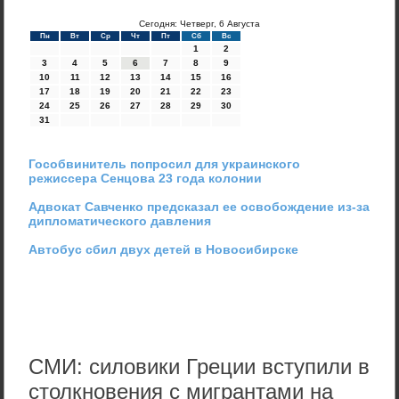
Сегодня: Четверг, 6 Августа
Пн
Вт
Ср
Чт
Пт
Сб
Вс
1
2
3
4
5
6
7
8
9
10
11
12
13
14
15
16
17
18
19
20
21
22
23
24
25
26
27
28
29
30
31
Гособвинитель попросил для украинского
режиссера Сенцова 23 года колонии
Адвокат Савченко предсказал ее освобождение из-за
дипломатического давления
Автобус сбил двух детей в Новосибирске
СМИ: силовики Греции вступили в
столкновения с мигрантами на