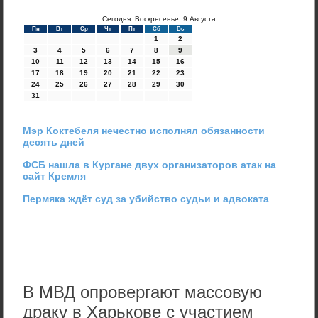
Сегодня: Воскресенье, 9 Августа
Пн
Вт
Ср
Чт
Пт
Сб
Вс
1
2
3
4
5
6
7
8
9
10
11
12
13
14
15
16
17
18
19
20
21
22
23
24
25
26
27
28
29
30
31
Мэр Коктебеля нечестно исполнял обязанности
десять дней
ФСБ нашла в Кургане двух организаторов атак на
сайт Кремля
Пермяка ждёт суд за убийство судьи и адвоката
В МВД опровергают массовую
драку в Харькове с участием