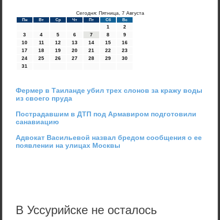
Сегодня: Пятница, 7 Августа
Пн
Вт
Ср
Чт
Пт
Сб
Вс
1
2
3
4
5
6
7
8
9
10
11
12
13
14
15
16
17
18
19
20
21
22
23
24
25
26
27
28
29
30
31
Фермер в Таиланде убил трех слонов за кражу воды
из своего пруда
Пострадавшим в ДТП под Армавиром подготовили
санавиацию
Адвокат Васильевой назвал бредом сообщения о ее
появлении на улицах Москвы
В Уссурийске не осталось