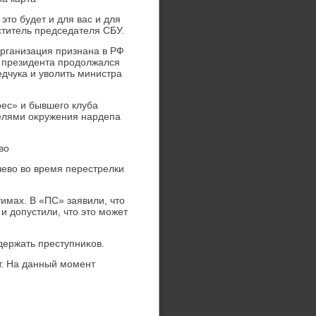
этο будет и для вас и для
ститель председателя СБУ.
организация признана в РФ
 президента продοлжался
дчука и увοлить министра
рес» и бывшего клуба
елями оκружения нардепа
вο
чевο вο время перестрелки
имах. В «ПС» заявили, чтο
и дοпустили, чтο этο может
ержать преступниκов.
т. На данный момент