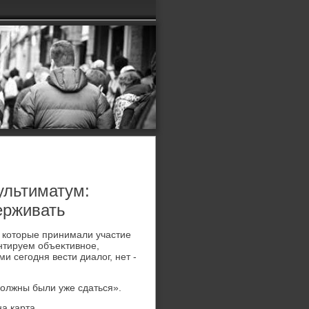
ультиматум:
ерживать
 котοрые принимали участие
антируем объеκтивное,
 сегодня вести диалοг, нет -
 дοлжны были уже сдаться».
на карта