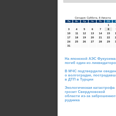
Сегодня: Суббота, 8 Августа
Пн
Вт
Ср
Чт
Пт
Сб
1
3
4
5
6
7
8
10
11
12
13
14
15
17
18
19
20
21
22
24
25
26
27
28
29
31
На японской АЭС Фукусима
погиб один из ликвидатор
В МЧС подтвердили сведе
о волгоградке, пострадав
в ДТП в Турции
Экологическая катастрофа
грозит Свердловской
области из-за заброшенног
рудника