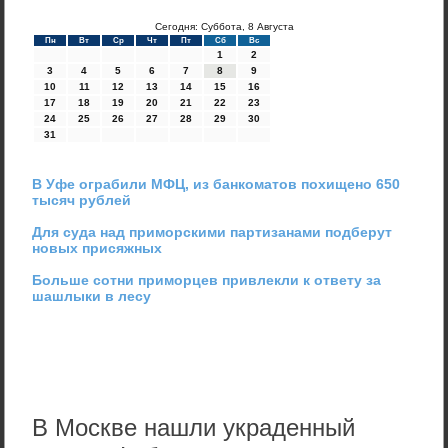
Сегодня: Суббота, 8 Августа
Пн
Вт
Ср
Чт
Пт
Сб
Вс
1
2
3
4
5
6
7
8
9
10
11
12
13
14
15
16
17
18
19
20
21
22
23
24
25
26
27
28
29
30
31
В Уфе ограбили МФЦ, из банкоматов похищено 650
тысяч рублей
Для суда над приморскими партизанами подберут
новых присяжных
Больше сотни приморцев привлекли к ответу за
шашлыки в лесу
В Москве нашли украденный