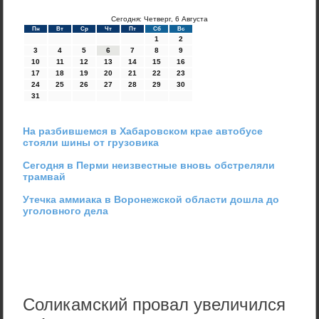
Сегодня: Четверг, 6 Августа
Пн
Вт
Ср
Чт
Пт
Сб
Вс
1
2
3
4
5
6
7
8
9
10
11
12
13
14
15
16
17
18
19
20
21
22
23
24
25
26
27
28
29
30
31
На разбившемся в Хабаровском крае автобусе
стояли шины от грузовика
Сегодня в Перми неизвестные вновь обстреляли
трамвай
Утечка аммиака в Воронежской области дошла до
уголовного дела
Соликамский провал увеличился