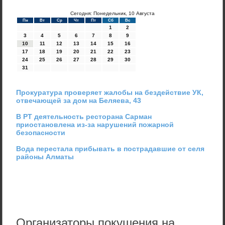
Сегодня: Понедельник, 10 Августа
Пн
Вт
Ср
Чт
Пт
Сб
Вс
1
2
3
4
5
6
7
8
9
10
11
12
13
14
15
16
17
18
19
20
21
22
23
24
25
26
27
28
29
30
31
Прокуратура проверяет жалобы на бездействие УК,
отвечающей за дом на Беляева, 43
В РТ деятельность ресторана Сарман
приостановлена из-за нарушений пожарной
безопасности
Вода перестала прибывать в пострадавшие от селя
районы Алматы
Организаторы покушения на