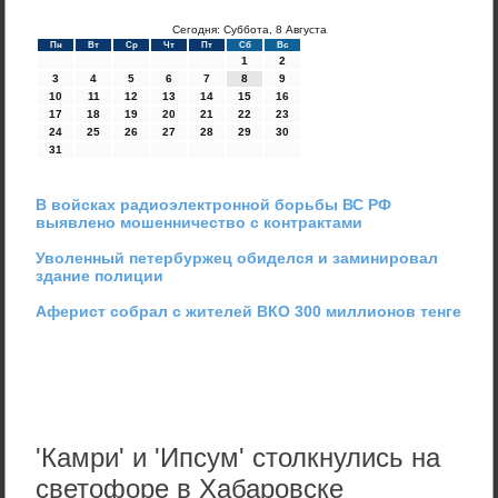
Сегодня: Суббота, 8 Августа
Пн
Вт
Ср
Чт
Пт
Сб
Вс
1
2
3
4
5
6
7
8
9
10
11
12
13
14
15
16
17
18
19
20
21
22
23
24
25
26
27
28
29
30
31
В войсках радиоэлектронной борьбы ВС РФ
выявлено мошенничество с контрактами
Уволенный петербуржец обиделся и заминировал
здание полиции
Аферист собрал с жителей ВКО 300 миллионов тенге
'Камри' и 'Ипсум' столкнулись на
светофоре в Хабаровске