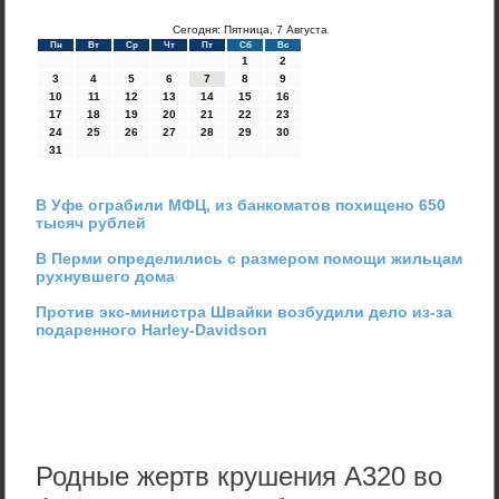
Сегодня: Пятница, 7 Августа
Пн
Вт
Ср
Чт
Пт
Сб
Вс
1
2
3
4
5
6
7
8
9
10
11
12
13
14
15
16
17
18
19
20
21
22
23
24
25
26
27
28
29
30
31
В Уфе ограбили МФЦ, из банкоматов похищено 650
тысяч рублей
В Перми определились с размером помощи жильцам
рухнувшего дома
Против экс-министра Швайки возбудили дело из-за
подаренного Harley-Davidson
Родные жертв крушения А320 во