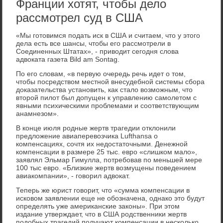
Франции хотят, чтобы дело
рассмотрел суд в США
«Мы готовимся подать иск в США и считаем, что у этого
дела есть все шансы, чтобы его рассмотрели в
Соединенных Штатах», - приводит сегодня слова
адвоката газета Bild am Sontag.
По его словам, «в первую очередь речь идет о том,
чтобы посредством местной внесудебной системы сбора
доказательства установить, как стало возможным, что
второй пилот был допущен к управлению самолетом с
явными психическими проблемами и соответствующим
анамнезом».
В конце июля родные жертв трагедии отклонили
предложение авиаперевозчика Lufthansa о
компенсациях, сочтя их недостаточными. Денежной
компенсации в размере 25 тыс. евро «слишком мало»,
заявлял Эльмар Гимулла, потребовав по меньшей мере
100 тыс евро. «Близкие жертв возмущены поведением
авиакомпании», - говорил адвокат.
Теперь же юрист говорит, что «сумма компенсации в
исковом заявлении еще не обозначена, однако это будут
определять уже американские законы». При этом
издание утверждает, что в США родственники жертв
подобных трагедий получают компенсации в несколько