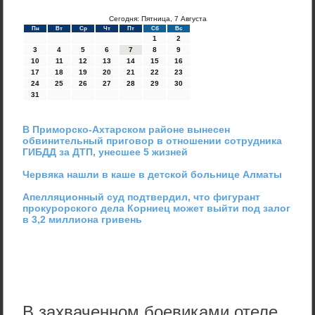
Сегодня: Пятница, 7 Августа
Пн
Вт
Ср
Чт
Пт
Сб
Вс
1
2
3
4
5
6
7
8
9
10
11
12
13
14
15
16
17
18
19
20
21
22
23
24
25
26
27
28
29
30
31
В Приморско-Ахтарском районе вынесен
обвинительный приговор в отношении сотрудника
ГИБДД за ДТП, унесшее 5 жизней
Червяка нашли в каше в детской больнице Алматы
Апелляционный суд подтвердил, что фигурант
прокурорского дела Корниец может выйти под залог
в 3,2 миллиона гривень
В захваченном боевиками отеле