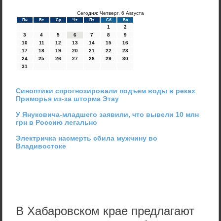
Сегодня: Четверг, 6 Августа
Пн
Вт
Ср
Чт
Пт
Сб
Вс
1
2
3
4
5
6
7
8
9
10
11
12
13
14
15
16
17
18
19
20
21
22
23
24
25
26
27
28
29
30
31
Синоптики спрогнозировали подъем воды в реках
Приморья из-за шторма Этау
У Януковича-младшего заявили, что вывели 10 млн
грн в Россию легально
Электричка насмерть сбила мужчину во
Владивостоке
В Хабаровском крае предлагают