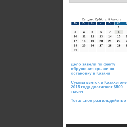
Сегодня: Суббота, 8 Августа
Пн
Вт
Ср
Чт
Пт
Сб
1
3
4
5
6
7
8
10
11
12
13
14
15
17
18
19
20
21
22
24
25
26
27
28
29
31
Дело завели по факту
обрушения крыши на
остановку в Казани
Суммы взяток в Казахстане
2015 году достигают $500
тысяч
Тотальное разгильдяйство