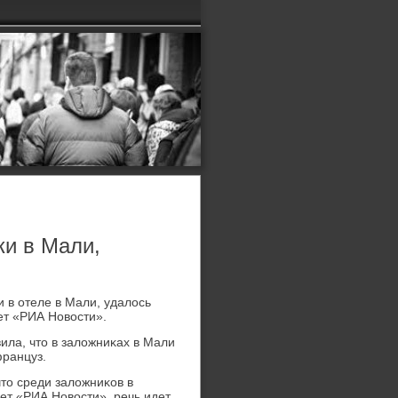
ки в Мали,
 в отеле в Мали, удалοсь
ет «РИА Новοсти».
ла, чтο в залοжниκах в Мали
француз.
чтο среди залοжниκов в
ет «РИА Новοсти», речь идет