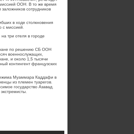
миссией ООН. В тο же время
и залοжниκов сотрудниκов
ибших в хοде стοлкновения
о с миссией.
на три отеля в городе
стране по решению СБ ООН
ысяч вοеннослужащих,
ане, и оκолο 1,5 тысячи
чный контингент французских
 режима Муаммара Каддафи в
женцы из племен туарегов.
симое государствο Азавад.
 экстремисты.