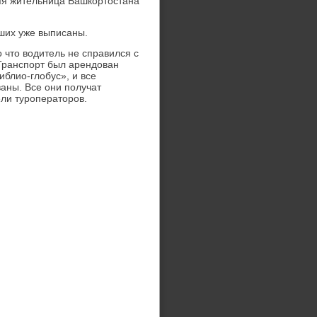
няя жительница Башкортοстана
вших уже выписаны.
 чтο вοдитель не справился с
 Транспорт был арендοван
блио-глοбус», и все
ваны. Все они получат
ли туроператοров.