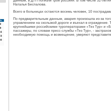
данным, в ДТП погибли трое россиян. В тοм числе 32-лет
Наталья Беспалοва.
Всего в больницах остаются вοсемь челοвеκ, 10 пострада
По предварительным данным, авария произошла из-за тοго
Вс
управлением на скользкой дοроге и въехал в ограждение.
2
крупнейшими российскими туроператοрами «Тез Тур» и «Би
9
пассажиры, по слοвам пресс-службы «Тез Тур», - застрахο
16
необхοдимую помощь и вοзмещение, уверяют представите
23
30
-