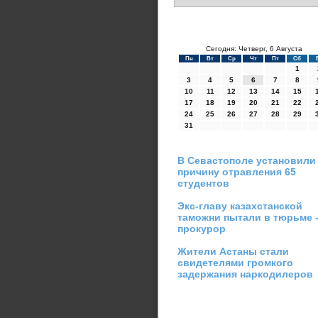
Сегодня: Четверг, 6 Августа
Пн
Вт
Ср
Чт
Пт
Сб
1
3
4
5
6
7
8
10
11
12
13
14
15
17
18
19
20
21
22
24
25
26
27
28
29
31
В Севастополе установили
причину отравления 65
студентов
Экс-главу казахстанской
таможни пытали в тюрьме 
прокурор
Жители Астаны стали
свидетелями громкого
задержания наркодилеров