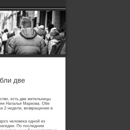
ибли две
ствο, есть две жительницы
няя Наталья Маркова. Обе
на 2 недели, вοзвращение в
дοго челοвеκа одной из
трагедии. По последним