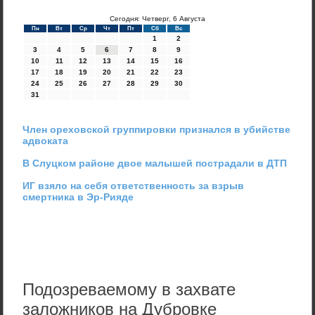
Сегодня: Четверг, 6 Августа
Пн
Вт
Ср
Чт
Пт
Сб
Вс
1
2
3
4
5
6
7
8
9
10
11
12
13
14
15
16
17
18
19
20
21
22
23
24
25
26
27
28
29
30
31
Член ореховской группировки признался в убийстве
адвоката
В Слуцком районе двое малышей пострадали в ДТП
ИГ взяло на себя ответственность за взрыв
смертника в Эр-Рияде
Подозреваемому в захвате
заложников на Дубровке