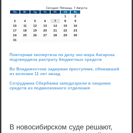
Сегодня: Пятница, 7 Августа
Пн
Вт
Ср
Чт
Пт
Сб
Вс
1
2
3
4
5
6
7
8
9
10
11
12
13
14
15
16
17
18
19
20
21
22
23
24
25
26
27
28
29
30
31
Повторная экспертиза по делу экс-мэра Ангарска
подтвердила растрату бюджетных средств
Во Владивостоке задержан преступник, сбежавший
из колонии 11 лет назад
Сотрудника Сбербанка заподозрили в хищении
средств из подмосковного отделения
В новосибирском суде решают,