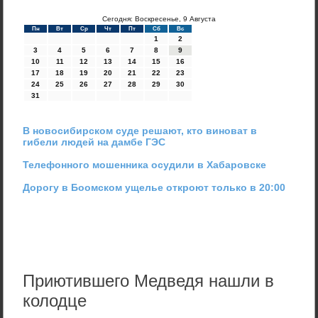
Сегодня: Воскресенье, 9 Августа
Пн
Вт
Ср
Чт
Пт
Сб
Вс
1
2
3
4
5
6
7
8
9
10
11
12
13
14
15
16
17
18
19
20
21
22
23
24
25
26
27
28
29
30
31
В новосибирском суде решают, кто виноват в
гибели людей на дамбе ГЭС
Телефонного мошенника осудили в Хабаровске
Дорогу в Боомском ущелье откроют только в 20:00
Приютившего Медведя нашли в
колодце