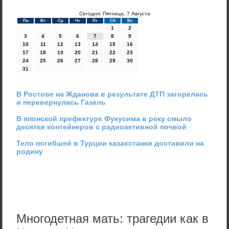
Сегодня: Пятница, 7 Августа
Пн
Вт
Ср
Чт
Пт
Сб
Вс
1
2
3
4
5
6
7
8
9
10
11
12
13
14
15
16
17
18
19
20
21
22
23
24
25
26
27
28
29
30
31
В Ростове на Жданова в результате ДТП загорелась
и перевернулась Газель
В японской префектуре Фукусима в реку смыло
десятки контейнеров с радиоактивной почвой
Тело погибшей в Турции казахстанки доставили на
родину
Многодетная мать: трагедии как в