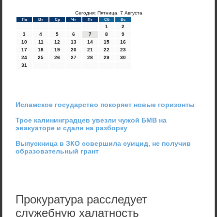
Сегодня: Пятница, 7 Августа
Пн
Вт
Ср
Чт
Пт
Сб
Вс
1
2
3
4
5
6
7
8
9
10
11
12
13
14
15
16
17
18
19
20
21
22
23
24
25
26
27
28
29
30
31
Исламское государство покоряет новые горизонты
Трое калининградцев увезли чужой БМВ на
эвакуаторе и сдали на разборку
Выпускница в ЗКО совершила суицид, не получив
образовательный грант
Прокуратура расследует
служебную халатность