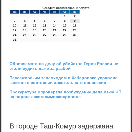
Сегодня: Воскресенье, 9 Августа
Пн
Вт
Ср
Чт
Пт
Сб
Вс
1
2
3
4
5
6
7
8
9
10
11
12
13
14
15
16
17
18
19
20
21
22
23
24
25
26
27
28
29
30
31
Обвиняемого по делу об убийстве Героя России не
стали судить даже за разбой
Пассажирским теплоходом в Хабаровске управлял
капитан в состоянии алкогольного опьянения
Прокуратура опровергла возбуждение дела из-за ЧП
на воронежском аммиакопроводе
В городе Таш-Комур задержана