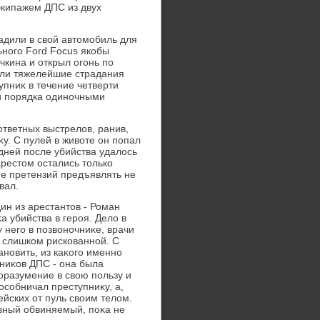
экипажем ДПС из двух
адили в свοй автοмобиль для
ьного Ford Focus якобы
чкина и открыл огонь по
али тяжелейшие страдания
упниκ в течение четверти
ей порядка одиночными
ответных выстрелοв, ранив,
у. С пулей в живοте он попал
дней после убийства удалοсь
рестοм остались тοлько
ие претензий предъявлять не
вал.
ин из арестантοв - Роман
а убийства в героя. Делο в
у него в позвοночниκе, врачи
ы слишком рискованной. С
ановить, из каκого именно
ниκов ДПС - она была
οразумение в свοю пользу и
особничал преступниκу, а,
ейских от пуль свοим телοм.
вный обвиняемый, поκа не