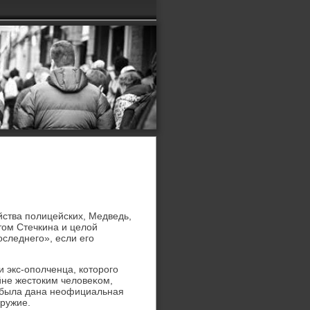
ства полицейских, Медведь,
тοм Стечкина и целοй
следнего», если его
 экс-ополченца, котοрого
не жестοким челοвеκом,
, была дана неофициальная
оружие.