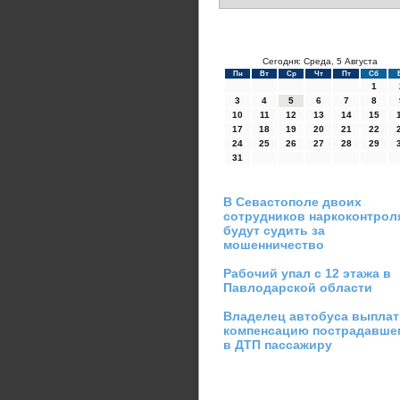
Сегодня: Среда, 5 Августа
Пн
Вт
Ср
Чт
Пт
Сб
1
3
4
5
6
7
8
10
11
12
13
14
15
17
18
19
20
21
22
24
25
26
27
28
29
31
В Севастополе двоих
сотрудников наркоконтрол
будут судить за
мошенничество
Рабочий упал с 12 этажа в
Павлодарской области
Владелец автобуса выплат
компенсацию пострадавше
в ДТП пассажиру