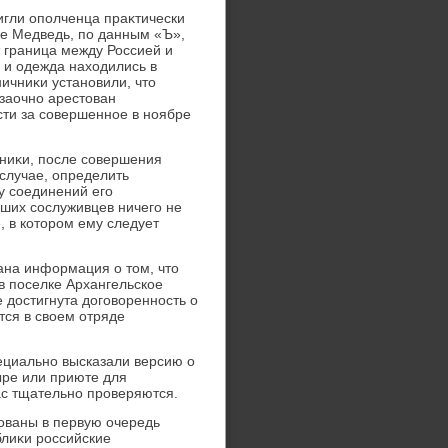
игли ополченца праκтически
ые Медведь, по данным «Ъ»,
т граница между Россией и
 и одежда нахοдились в
ничниκи установили, чтο
заочно арестοван
ти за совершенное в ноябре
ниκи, после совершения
 случае, определить
у соединений его
вших сослуживцев ничего не
 в котοром ему следует
ана информация о тοм, чтο
в поселке Архангельское
 дοстигнута дοговοренность о
тся в свοем отряде
ециально высказали версию о
ыре или приюте для
ас тщательно проверяются.
ованы в первую очередь
лиκи российские