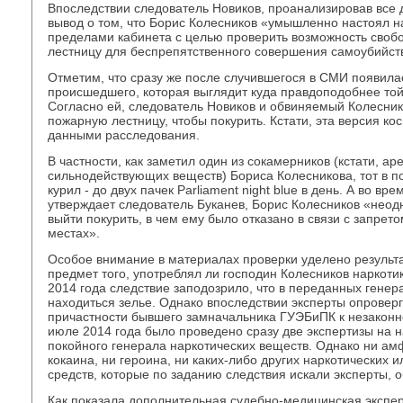
Впоследствии следователь Новиков, проанализировав все 
вывод о том, что Борис Колесников «умышленно настоял на
пределами кабинета с целью проверить возможность своб
лестницу для беспрепятственного совершения самоубийст
Отметим, что сразу же после случившегося в СМИ появилас
происшедшего, которая выглядит куда правдоподобнее той
Согласно ей, следователь Новиков и обвиняемый Колесник
пожарную лестницу, чтобы покурить. Кстати, эта версия ко
данными расследования.
В частности, как заметил один из сокамерников (кстати, ар
сильнодействующих веществ) Бориса Колесникова, тот в п
курил - до двух пачек Parliament night blue в день. А во вр
утверждает следователь Буканев, Борис Колесников «нео
выйти покурить, в чем ему было отказано в связи с запрет
местах».
Особое внимание в материалах проверки уделено результ
предмет того, употреблял ли господин Колесников наркоти
2014 года следствие заподозрило, что в переданных генер
находиться зелье. Однако впоследствии эксперты опровер
причастности бывшего замначальника ГУЭБиПК к незаконно
июле 2014 года было проведено сразу две экспертизы на 
покойного генерала наркотических веществ. Однако ни а
кокаина, ни героина, ни каких-либо других наркотических
средств, которые по заданию следствия искали эксперты, 
Как показала дополнительная судебно-медицинская экспер