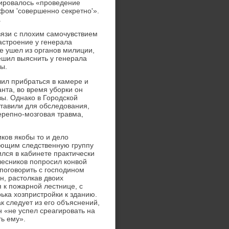
нировалось «проведение
фом 'совершенно секретно'».
.
связи с плохим самочувствием
астроение у генерала
е ушел из органов милиции,
ешил выяснить у генерала
ы.
шил прибраться в камере и
нта, во время уборки он
вы. Однако в Городской
ставили для обследования,
ерепно-мозговая травма,
иков якобы то и дело
ляющим следственную группу
лся в кабинете практически
есников попросил конвой
 поговорить с господином
н, растолкав двоих
 к пожарной лестнице, с
ька хозпристройки к зданию.
к следует из его объяснений,
н «не успел среагировать на
ь ему».