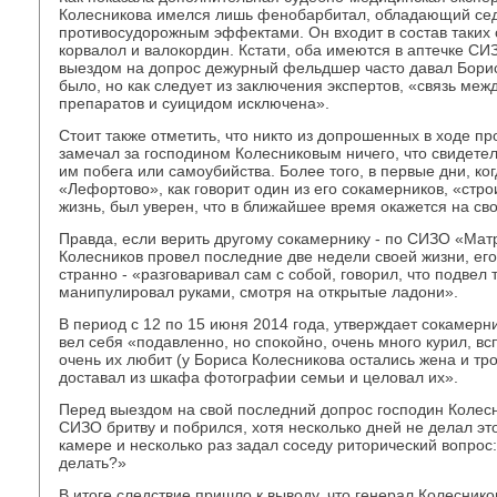
Колесникова имелся лишь фенобарбитал, обладающий се
противосудорожным эффектами. Он входит в состав таких 
корвалол и валокордин. Кстати, оба имеются в аптечке СИ
выездом на допрос дежурный фельдшер часто давал Борису
было, но как следует из заключения экспертов, «связь ме
препаратов и суицидом исключена».
Стоит также отметить, что никто из допрошенных в ходе пр
замечал за господином Колесниковым ничего, что свидетел
им побега или самоубийства. Более того, в первые дни, ко
«Лефортово», как говорит один из его сокамерников, «стр
жизнь, был уверен, что в ближайшее время окажется на св
Правда, если верить другому сокамернику - по СИЗО «Мат
Колесников провел последние две недели своей жизни, его
странно - «разговаривал сам с собой, говорил, что подвел
манипулировал руками, смотря на открытые ладони».
В период с 12 по 15 июня 2014 года, утверждает сокамерн
вел себя «подавленно, но спокойно, очень много курил, вс
очень их любит (у Бориса Колесникова остались жена и трое
доставал из шкафа фотографии семьи и целовал их».
Перед выездом на свой последний допрос господин Колесн
СИЗО бритву и побрился, хотя несколько дней не делал эт
камере и несколько раз задал соседу риторический вопрос:
делать?»
В итоге следствие пришло к выводу, что генерал Колесник