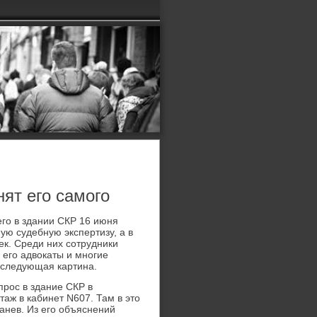
ят его самого
го в здании СКР 16 июня
ую судебную экспертизу, а в
ек. Среди них сотрудники
 его адвокаты и многие
ь следующая картина.
прос в здание СКР в
таж в кабинет N607. Там в это
анев. Из его объяснений