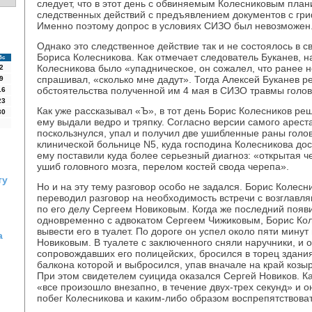
следует, что в этот день с обвиняемым Колесниковым пла
следственных действий с предъявлением документов с гри
Именно поэтому допрос в условиях СИЗО был невозможен
Однако это следственное действие так и не состоялось в 
Бориса Колесникова. Как отмечает следователь Буканев, н
Вс
Колесникова было «упадническое, он сожалел, что ранее н
2
спрашивал, «сколько мне дадут». Тогда Алексей Буканев р
9
обстоятельства полученной им 4 мая в СИЗО травмы голов
16
23
Как уже рассказывал «Ъ», в тот день Борис Колесников ре
30
ему выдали ведро и тряпку. Согласно версии самого ареста
поскользнулся, упал и получил две ушибленные раны голо
клинической больнице N5, куда господина Колесникова до
ему поставили куда более серьезный диагноз: «открытая ч
ушиб головного мозга, перелом костей свода черепа».
ту
Но и на эту тему разговор особо не задался. Борис Колесн
переводил разговор на необходимость встречи с возглав
по его делу Сергеем Новиковым. Когда же последний появи
одновременно с адвокатом Сергеем Чижиковым, Борис Кол
вывести его в туалет. По дороге он успел около пяти минут
а
Новиковым. В туалете с заключенного сняли наручники, и о
сопровождавших его полицейских, бросился в торец здания
балкона которой и выбросился, упав вначале на край козыр
При этом свидетелем суицида оказался Сергей Новиков. Ка
«все произошло внезапно, в течение двух-трех секунд» и о
побег Колесникова и каким-либо образом воспрепятствоват