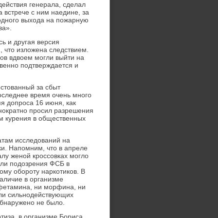
действия генерала, сделал
 встрече с ним наедине, за
одного выхода на пожарную
ва».
ь и другая версия
, что изложена следствием.
ов вдвоем могли выйти на
свенно подтверждается и
естованный за сбыт
оследнее время очень много
емя допроса 16 июня, как
днократно просил разрешения
ом курения в общественных
атам исследований на
ки. Напомним, что в апреле
алу женой кроссовках могло
гли подозрения ФСБ в
му обороту наркотиков. В
наличие в организме
мфетамина, ни морфина, ни
 или сильнодействующих
обнаружено не было.
тиза, в организме Бориса