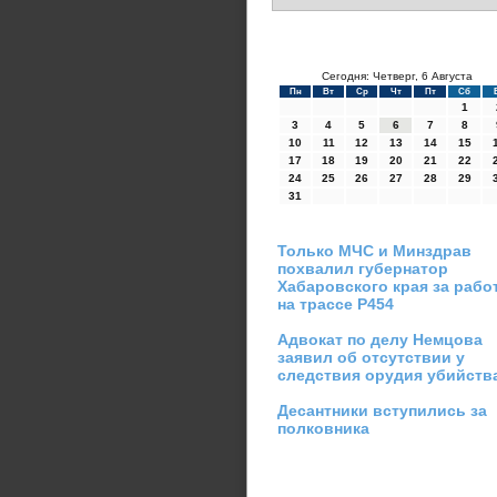
Сегодня: Четверг, 6 Августа
Пн
Вт
Ср
Чт
Пт
Сб
1
3
4
5
6
7
8
10
11
12
13
14
15
17
18
19
20
21
22
24
25
26
27
28
29
31
Только МЧС и Минздрав
похвалил губернатор
Хабаровского края за рабо
на трассе Р454
Адвокат по делу Немцова
заявил об отсутствии у
следствия орудия убийств
Десантники вступились за
полковника