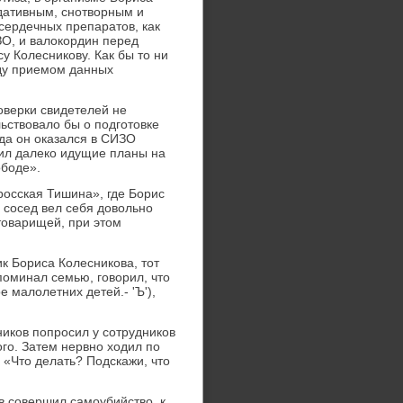
дативным, снотворным и
сердечных препаратов, как
ЗО, и валокордин перед
 Колесникову. Как бы то ни
жду приемом данных
оверки свидетелей не
ьствовало бы о подготовке
гда он оказался в СИЗО
оил далеко идущие планы на
ободе».
росская Тишина», где Борис
 сосед вел себя довольно
 товарищей, при этом
ик Бориса Колесникова, тот
поминал семью, говорил, что
 малолетних детей.- 'Ъ'),
иков попросил у сотрудников
ого. Затем нервно ходил по
 «Что делать? Подскажи, что
ов совершил самоубийство, к