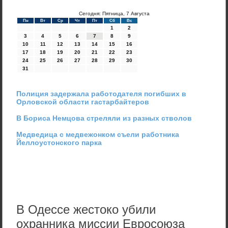
Сегодня: Пятница, 7 Августа
Пн
Вт
Ср
Чт
Пт
Сб
Вс
1
2
3
4
5
6
7
8
9
10
11
12
13
14
15
16
17
18
19
20
21
22
23
24
25
26
27
28
29
30
31
Полиция задержала работодателя погибших в
Орловской области гастарбайтеров
В Бориса Немцова стреляли из разных стволов
Медведица с медвежонком съели работника
Йеллоустонского парка
В Одессе жестоко убили
охранника миссии Евросоюза