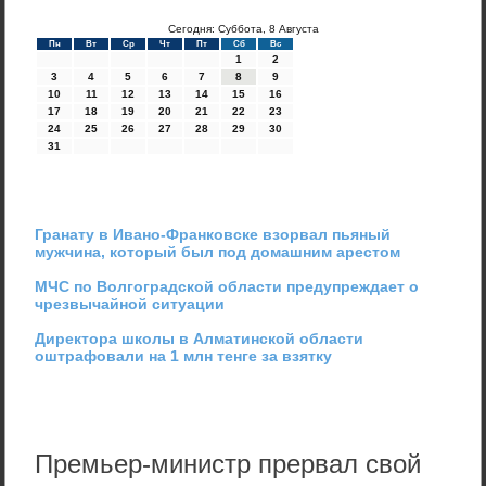
Сегодня: Суббота, 8 Августа
Пн
Вт
Ср
Чт
Пт
Сб
Вс
1
2
3
4
5
6
7
8
9
10
11
12
13
14
15
16
17
18
19
20
21
22
23
24
25
26
27
28
29
30
31
Гранату в Ивано-Франковске взорвал пьяный
мужчина, который был под домашним арестом
МЧС по Волгоградской области предупреждает о
чрезвычайной ситуации
Директора школы в Алматинской области
оштрафовали на 1 млн тенге за взятку
Премьер-министр прервал свой