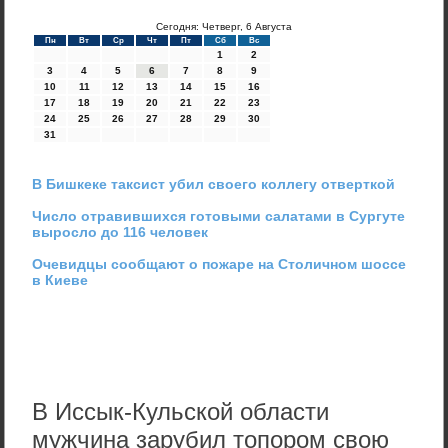
Сегодня: Четверг, 6 Августа
Пн
Вт
Ср
Чт
Пт
Сб
Вс
1
2
3
4
5
6
7
8
9
10
11
12
13
14
15
16
17
18
19
20
21
22
23
24
25
26
27
28
29
30
31
В Бишкеке таксист убил своего коллегу отверткой
Число отравившихся готовыми салатами в Сургуте
выросло до 116 человек
Очевидцы сообщают о пожаре на Столичном шоссе
в Киеве
В Иссык-Кульской области
мужчина зарубил топором свою