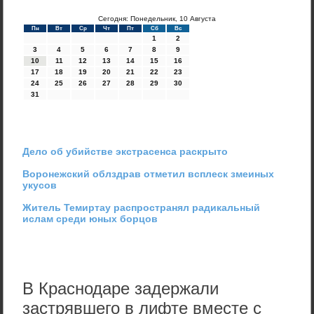
Сегодня: Понедельник, 10 Августа
Пн
Вт
Ср
Чт
Пт
Сб
Вс
1
2
3
4
5
6
7
8
9
10
11
12
13
14
15
16
17
18
19
20
21
22
23
24
25
26
27
28
29
30
31
Дело об убийстве экстрасенса раскрыто
Воронежский облздрав отметил всплеск змеиных
укусов
Житель Темиртау распространял радикальный
ислам среди юных борцов
В Краснодаре задержали
застрявшего в лифте вместе с