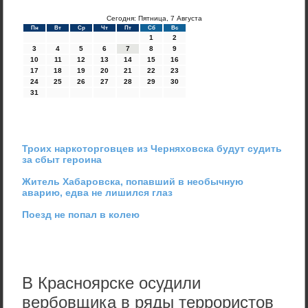
Сегодня: Пятница, 7 Августа
Пн
Вт
Ср
Чт
Пт
Сб
Вс
1
2
3
4
5
6
7
8
9
10
11
12
13
14
15
16
17
18
19
20
21
22
23
24
25
26
27
28
29
30
31
Троих наркоторговцев из Черняховска будут судить
за сбыт героина
Житель Хабаровска, попавший в необычную
аварию, едва не лишился глаз
Поезд не попал в колею
В Красноярске осудили
вербовщика в ряды террористов