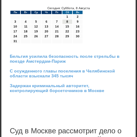
Сегодня: Суббота, 8 Августа
Пн
Вт
Ср
Чт
Пт
Сб
Вс
1
2
3
4
5
6
7
8
9
10
11
12
13
14
15
16
17
18
19
20
21
22
23
24
25
26
27
28
29
30
31
Бельгия усилила безопасность после стрельбы в
поезде Амстердам-Париж
С осужденного главы поселения в Челябинской
области взыскали 345 тысяч
Задержан криминальный авторитет,
контролирующий борсеточников в Москве
Суд в Москве рассмотрит дело о