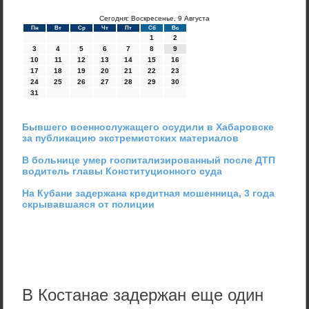
Сегодня: Воскресенье, 9 Августа
Пн
Вт
Ср
Чт
Пт
Сб
Вс
1
2
3
4
5
6
7
8
9
10
11
12
13
14
15
16
17
18
19
20
21
22
23
24
25
26
27
28
29
30
31
Бывшего военнослужащего осудили в Хабаровске
за публикацию экстремистских материалов
В больнице умер госпитализированный после ДТП
водитель главы Конституционного суда
На Кубани задержана кредитная мошенница, 3 года
скрывавшаяся от полиции
В Костанае задержан еще один