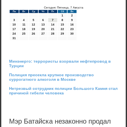
Сегодня: Пятница, 7 Августа
Пн
Вт
Ср
Чт
Пт
Сб
Вс
1
2
3
4
5
6
7
8
9
10
11
12
13
14
15
16
17
18
19
20
21
22
23
24
25
26
27
28
29
30
31
Минэнерго: террористы взорвали нефтепровод в
Турции
Полиция пресекла крупное производство
суррогатного алкоголя в Москве
Нетрезвый сотрудник полиции Большого Камня стал
причиной гибели человека
Мэр Батайска незаконно продал