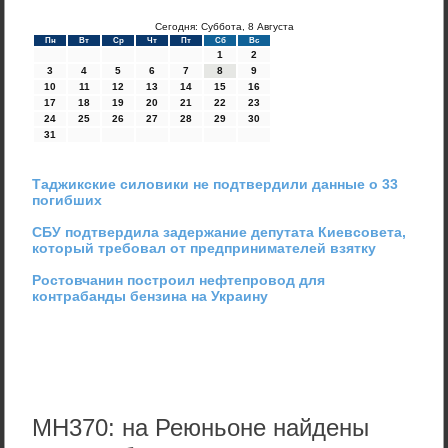
Сегодня: Суббота, 8 Августа
Пн
Вт
Ср
Чт
Пт
Сб
Вс
1
2
3
4
5
6
7
8
9
10
11
12
13
14
15
16
17
18
19
20
21
22
23
24
25
26
27
28
29
30
31
Таджикские силовики не подтвердили данные о 33
погибших
СБУ подтвердила задержание депутата Киевсовета,
который требовал от предпринимателей взятку
Ростовчанин построил нефтепровод для
контрабанды бензина на Украину
MH370: на Реюньоне найдены