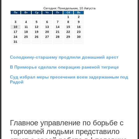
Сегодня: Понедельник, 10 Августа
Пн
Вт
Ср
Чт
Пт
Сб
Вс
1
2
3
4
5
6
7
8
9
10
11
12
13
14
15
16
17
18
19
20
21
22
23
24
25
26
27
28
29
30
31
Солодкину-старшему продлили домашний арест
В Приморье сделали операцию раненой тигрице
Cуд избрал меры пресечения всем задержанным под
Радой
Главное управление по борьбе с
торговлей людьми представило