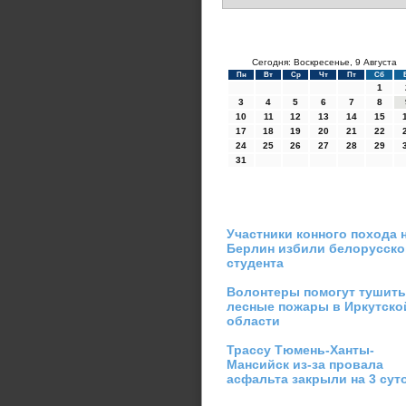
Сегодня: Воскресенье, 9 Августа
Пн
Вт
Ср
Чт
Пт
Сб
1
3
4
5
6
7
8
10
11
12
13
14
15
17
18
19
20
21
22
24
25
26
27
28
29
31
Участники конного похода 
Берлин избили белорусско
студента
Волонтеры помогут тушить
лесные пожары в Иркутско
области
Трассу Тюмень-Ханты-
Мансийск из-за провала
асфальта закрыли на 3 сут