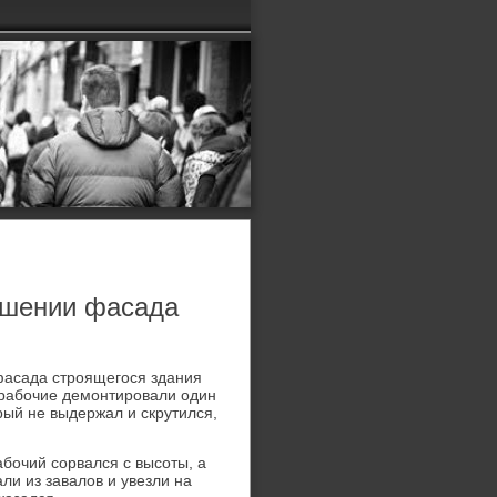
ушении фасада
фасада строящегося здания
 рабочие демонтировали один
οрый не выдержал и скрутился,
бочий сорвался с высоты, а
ли из завалοв и увезли на