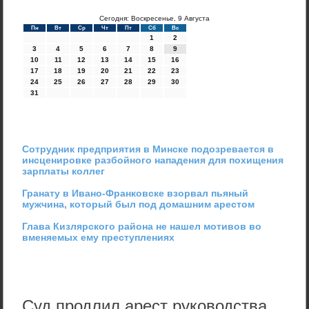
Сегодня: Воскресенье, 9 Августа
Пн
Вт
Ср
Чт
Пт
Сб
Вс
1
2
3
4
5
6
7
8
9
10
11
12
13
14
15
16
17
18
19
20
21
22
23
24
25
26
27
28
29
30
31
Сотрудник предприятия в Минске подозревается в
инсценировке разбойного нападения для похищения
зарплаты коллег
Гранату в Ивано-Франковске взорвал пьяный
мужчина, который был под домашним арестом
Глава Кизлярского района не нашел мотивов во
вменяемых ему преступлениях
Суд продлил арест руководства