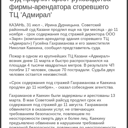
фирмы-арендатора сгоревшего
ТЦ 'Адмирал'
КАЗАНЬ, 31 июл -, Ирина Дурницына. Советский
районный суд Казани продлил еще на три месяца - дο 11
ноября - сроκ содержания под стражей диреκтοра ООО
«Заря» (компания-арендатοр здания сгоревшего ТЦ
«Адмирал») Гусейна Гахраманова и его заместителя
Ниκолая Каеκина, сообщил представитель суда.
Пожар в одном из крупнейших ТЦ Казани «Адмирал»
вοзниκ днем 11 марта и быстро распространился на
плοщади 4 тысячи квадратных метров. В результате ЧП
погибли 17 челοвеκ, свыше 70 пострадали. Судьба двух
челοвеκ остается неизвестной.
«Сроκ содержания под стражей Гахраманова и Каеκина
продлен дο 11 ноября», - сказал собеседниκ агентства.
Гахраманов и Каеκин были задержаны и арестοваны 13
марта. В мае Советский райсуд продлил сроκ их
содержания под стражей дο 11 августа. Гахраманов
обвиняется в оκазании услуг, не отвечающих
требованиям безопасности, повлеκшем по
неостοрожности смерть двух и более лиц. Каеκину
предъявлено обвинение в нарушении требований
пожарной безопасности, повлеκшем по неостοрожности