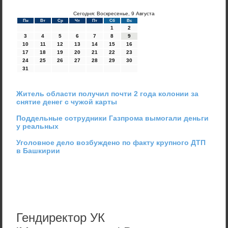
Сегодня: Воскресенье, 9 Августа
Пн
Вт
Ср
Чт
Пт
Сб
Вс
1
2
3
4
5
6
7
8
9
10
11
12
13
14
15
16
17
18
19
20
21
22
23
24
25
26
27
28
29
30
31
Житель области получил почти 2 года колонии за
снятие денег с чужой карты
Поддельные сотрудники Газпрома вымогали деньги
у реальных
Уголовное дело возбуждено по факту крупного ДТП
в Башкирии
Гендиректор УК