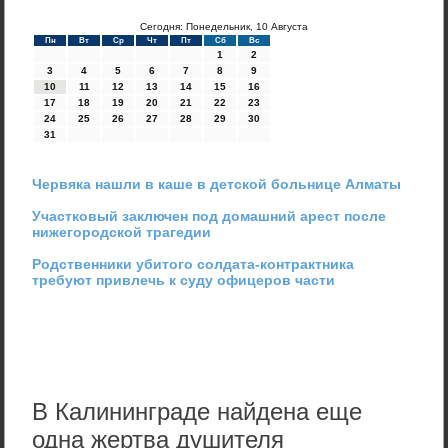
Сегодня: Понедельник, 10 Августа
Пн
Вт
Ср
Чт
Пт
Сб
Вс
1
2
3
4
5
6
7
8
9
10
11
12
13
14
15
16
17
18
19
20
21
22
23
24
25
26
27
28
29
30
31
Червяка нашли в каше в детской больнице Алматы
Участковый заключен под домашний арест после
нижегородской трагедии
Родственники убитого солдата-контрактника
требуют привлечь к суду офицеров части
В Калининграде найдена еще
одна жертва душителя