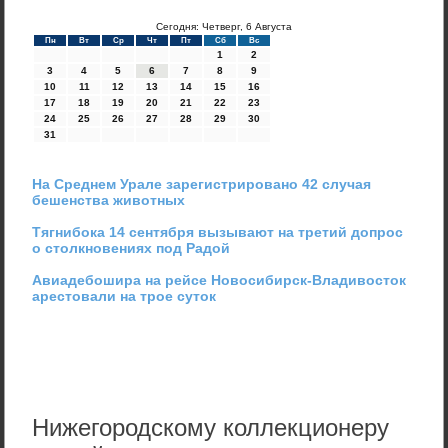
Сегодня: Четверг, 6 Августа
Пн
Вт
Ср
Чт
Пт
Сб
Вс
1
2
3
4
5
6
7
8
9
10
11
12
13
14
15
16
17
18
19
20
21
22
23
24
25
26
27
28
29
30
31
На Среднем Урале зарегистрировано 42 случая
бешенства животных
Тягнибока 14 сентября вызывают на третий допрос
о столкновениях под Радой
Авиадебошира на рейсе Новосибирск-Владивосток
арестовали на трое суток
Нижегородскому коллекционеру