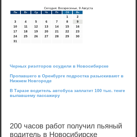
Сегодня: Воскресенье, 9 Августа
Пн
Вт
Ср
Чт
Пт
Сб
Вс
1
2
3
4
5
6
7
8
9
10
11
12
13
14
15
16
17
18
19
20
21
22
23
24
25
26
27
28
29
30
31
Черных риэлторов осудили в Новосибирске
Пропавшего в Оренбурге подростка разыскивают в
Нижнем Новгороде
В Таразе водитель автобуса заплатит 100 тыс. тенге
выпавшему пассажиру
200 часов работ получил пьяный
водитель в Новосибирске