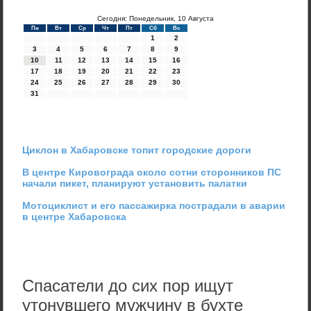
Сегодня: Понедельник, 10 Августа
Пн
Вт
Ср
Чт
Пт
Сб
Вс
1
2
3
4
5
6
7
8
9
10
11
12
13
14
15
16
17
18
19
20
21
22
23
24
25
26
27
28
29
30
31
Циклон в Хабаровске топит городские дороги
В центре Кировограда около сотни сторонников ПС
начали пикет, планируют установить палатки
Мотоциклист и его пассажирка пострадали в аварии
в центре Хабаровска
Спасатели до сих пор ищут
утонувшего мужчину в бухте